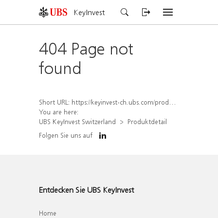
KeyInvest
404 Page not
found
Short URL:
https://keyinvest-ch.ubs.com/produkt/detail/index/isin/CH1452460376
You are here:
UBS KeyInvest Switzerland
Produktdetail
Folgen Sie uns auf
Entdecken Sie UBS KeyInvest
Home