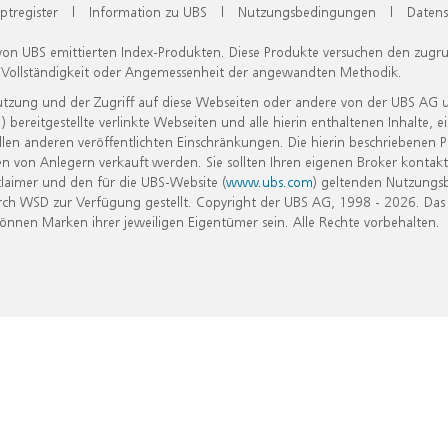
ptregister
|
Information zu UBS
|
Nutzungsbedingungen
|
Datens
 von UBS emittierten Index-Produkten. Diese Produkte versuchen den zugr
, Vollständigkeit oder Angemessenheit der angewandten Methodik.
Nutzung und der Zugriff auf diese Webseiten oder andere von der UBS AG 
eitgestellte verlinkte Webseiten und alle hierin enthaltenen Inhalte, e
allen anderen veröffentlichten Einschränkungen. Die hierin beschriebenen
n von Anlegern verkauft werden. Sie sollten Ihren eigenen Broker kontakt
laimer und den für die UBS-Website (
www.ubs.com
) geltenden Nutzungs
h WSD zur Verfügung gestellt. Copyright der UBS AG, 1998 - 2026. Das
nen Marken ihrer jeweiligen Eigentümer sein. Alle Rechte vorbehalten.