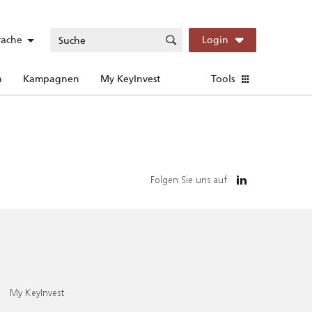
rache
Login
n
Kampagnen
My KeyInvest
Tools
Folgen Sie uns auf
My KeyInvest