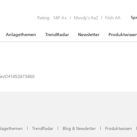
Rating:
S&P A+
|
Moody’s Aa2
|
Fitch AA
Sp
Anlagethemen
TrendRadar
Newsletter
Produktwisse
x/isin/CH1452473460
lagethemen
|
TrendRadar
|
Blog & Newsletter
|
Produktwissen
|