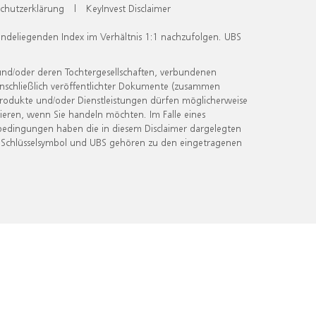
chutzerklärung
|
KeyInvest Disclaimer
undeliegenden Index im Verhältnis 1:1 nachzufolgen. UBS
und/oder deren Tochtergesellschaften, verbundenen
inschließlich veröffentlichter Dokumente (zusammen
 Produkte und/oder Dienstleistungen dürfen möglicherweise
ieren, wenn Sie handeln möchten. Im Falle eines
bedingungen haben die in diesem Disclaimer dargelegten
 Schlüsselsymbol und UBS gehören zu den eingetragenen