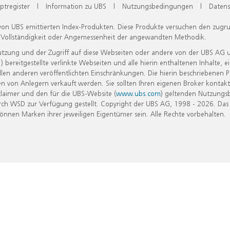
ptregister
|
Information zu UBS
|
Nutzungsbedingungen
|
Datens
 von UBS emittierten Index-Produkten. Diese Produkte versuchen den zugr
, Vollständigkeit oder Angemessenheit der angewandten Methodik.
Nutzung und der Zugriff auf diese Webseiten oder andere von der UBS AG 
eitgestellte verlinkte Webseiten und alle hierin enthaltenen Inhalte, e
allen anderen veröffentlichten Einschränkungen. Die hierin beschriebenen
n von Anlegern verkauft werden. Sie sollten Ihren eigenen Broker kontakt
laimer und den für die UBS-Website (
www.ubs.com
) geltenden Nutzungs
h WSD zur Verfügung gestellt. Copyright der UBS AG, 1998 - 2026. Das
nen Marken ihrer jeweiligen Eigentümer sein. Alle Rechte vorbehalten.