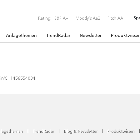
Rating:
S&P A+
|
Moody’s Aa2
|
Fitch AA
Sp
Anlagethemen
TrendRadar
Newsletter
Produktwisse
x/isin/CH1456554034
lagethemen
|
TrendRadar
|
Blog & Newsletter
|
Produktwissen
|