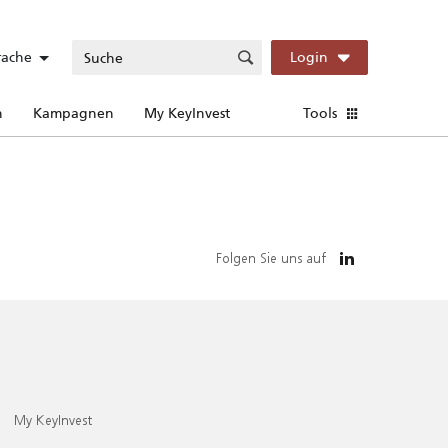
rache
Login
n
Kampagnen
My KeyInvest
Tools
Folgen Sie uns auf
My KeyInvest