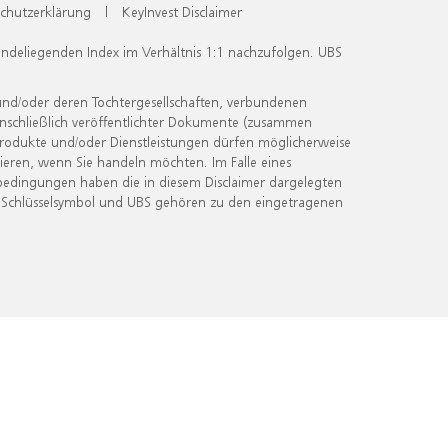
chutzerklärung
|
KeyInvest Disclaimer
undeliegenden Index im Verhältnis 1:1 nachzufolgen. UBS
und/oder deren Tochtergesellschaften, verbundenen
inschließlich veröffentlichter Dokumente (zusammen
 Produkte und/oder Dienstleistungen dürfen möglicherweise
ieren, wenn Sie handeln möchten. Im Falle eines
bedingungen haben die in diesem Disclaimer dargelegten
 Schlüsselsymbol und UBS gehören zu den eingetragenen