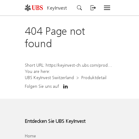
KeyInvest
404 Page not
found
Short URL:
https://keyinvest-ch.ubs.com/produkt/detail/index/isin/CH1456554489
You are here:
UBS KeyInvest Switzerland
Produktdetail
Folgen Sie uns auf
Entdecken Sie UBS KeyInvest
Home