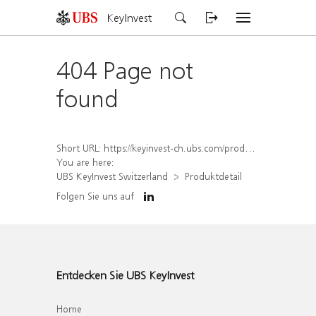
KeyInvest
404 Page not
found
Short URL:
https://keyinvest-ch.ubs.com/produkt/detail/index/isin/CH1456558647
You are here:
UBS KeyInvest Switzerland
Produktdetail
Folgen Sie uns auf
Entdecken Sie UBS KeyInvest
Home