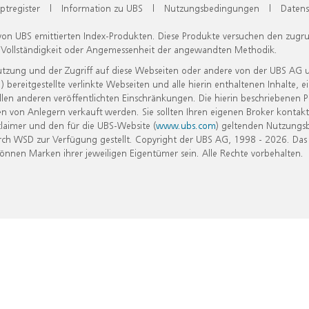
ptregister
|
Information zu UBS
|
Nutzungsbedingungen
|
Datens
 von UBS emittierten Index-Produkten. Diese Produkte versuchen den zugr
, Vollständigkeit oder Angemessenheit der angewandten Methodik.
Nutzung und der Zugriff auf diese Webseiten oder andere von der UBS AG 
eitgestellte verlinkte Webseiten und alle hierin enthaltenen Inhalte, e
allen anderen veröffentlichten Einschränkungen. Die hierin beschriebenen
n von Anlegern verkauft werden. Sie sollten Ihren eigenen Broker kontakt
laimer und den für die UBS-Website (
www.ubs.com
) geltenden Nutzungs
h WSD zur Verfügung gestellt. Copyright der UBS AG, 1998 - 2026. Das
nen Marken ihrer jeweiligen Eigentümer sein. Alle Rechte vorbehalten.