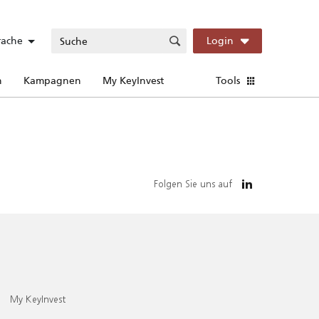
rache
Login
n
Kampagnen
My KeyInvest
Tools
Folgen Sie uns auf
My KeyInvest