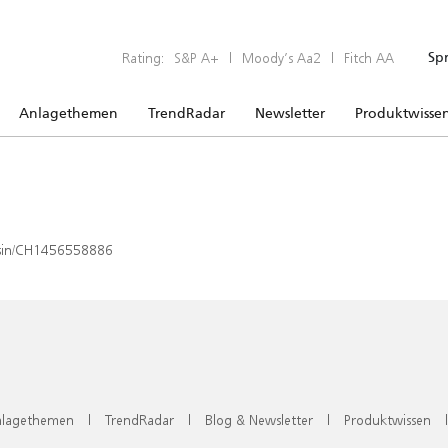
Rating:
S&P A+
|
Moody’s Aa2
|
Fitch AA
Sp
Anlagethemen
TrendRadar
Newsletter
Produktwisse
x/isin/CH1456558886
lagethemen
|
TrendRadar
|
Blog & Newsletter
|
Produktwissen
|