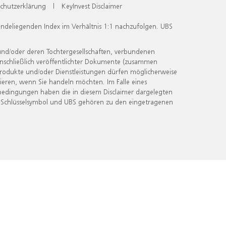
chutzerklärung
|
KeyInvest Disclaimer
undeliegenden Index im Verhältnis 1:1 nachzufolgen. UBS
und/oder deren Tochtergesellschaften, verbundenen
inschließlich veröffentlichter Dokumente (zusammen
 Produkte und/oder Dienstleistungen dürfen möglicherweise
ieren, wenn Sie handeln möchten. Im Falle eines
bedingungen haben die in diesem Disclaimer dargelegten
 Schlüsselsymbol und UBS gehören zu den eingetragenen