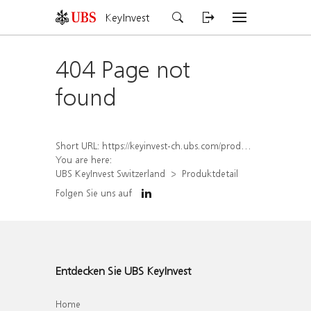
KeyInvest
404 Page not
found
Short URL:
https://keyinvest-ch.ubs.com/produkt/detail/index/isin/CH1456558985
You are here:
UBS KeyInvest Switzerland
Produktdetail
Folgen Sie uns auf
Entdecken Sie UBS KeyInvest
Home