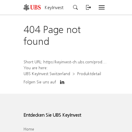
KeyInvest
404 Page not
found
Short URL:
https://keyinvest-ch.ubs.com/produkt/detail/index/isin/CH1456559496
You are here:
UBS KeyInvest Switzerland
Produktdetail
Folgen Sie uns auf
Entdecken Sie UBS KeyInvest
Home