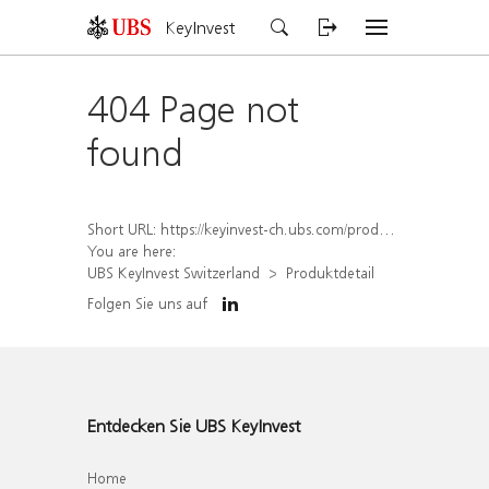
KeyInvest
404 Page not
found
Short URL:
https://keyinvest-ch.ubs.com/produkt/detail/index/isin/CH1456559777
You are here:
UBS KeyInvest Switzerland
Produktdetail
Folgen Sie uns auf
Entdecken Sie UBS KeyInvest
Home