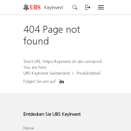
KeyInvest
404 Page not
found
Short URL:
https://keyinvest-ch.ubs.com/produkt/detail/index/isin/CH1456563902
You are here:
UBS KeyInvest Switzerland
Produktdetail
Folgen Sie uns auf
Entdecken Sie UBS KeyInvest
Home