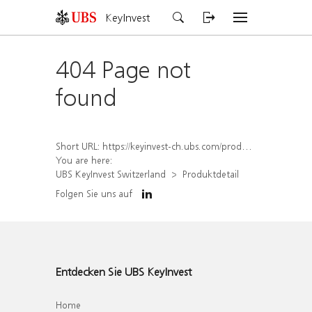
KeyInvest
404 Page not
found
Short URL:
https://keyinvest-ch.ubs.com/produkt/detail/index/isin/CH1456564231
You are here:
UBS KeyInvest Switzerland
Produktdetail
Folgen Sie uns auf
Entdecken Sie UBS KeyInvest
Home