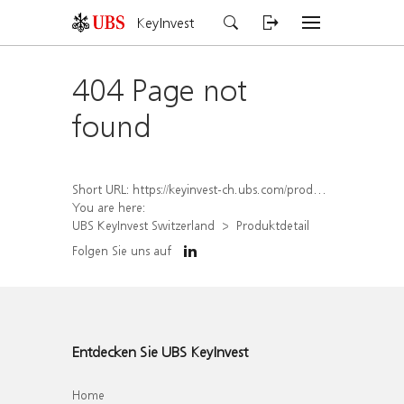
KeyInvest
404 Page not
found
Short URL:
https://keyinvest-ch.ubs.com/produkt/detail/index/isin/CH1456564330
You are here:
UBS KeyInvest Switzerland
Produktdetail
Folgen Sie uns auf
Entdecken Sie UBS KeyInvest
Home