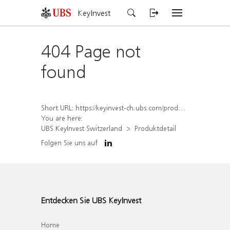
KeyInvest
404 Page not
found
Short URL:
https://keyinvest-ch.ubs.com/produkt/detail/index/isin/CH1456564538
You are here:
UBS KeyInvest Switzerland
Produktdetail
Folgen Sie uns auf
Entdecken Sie UBS KeyInvest
Home