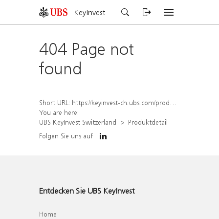
KeyInvest
404 Page not
found
Short URL:
https://keyinvest-ch.ubs.com/produkt/detail/index/isin/CH1456565790
You are here:
UBS KeyInvest Switzerland
Produktdetail
Folgen Sie uns auf
Entdecken Sie UBS KeyInvest
Home