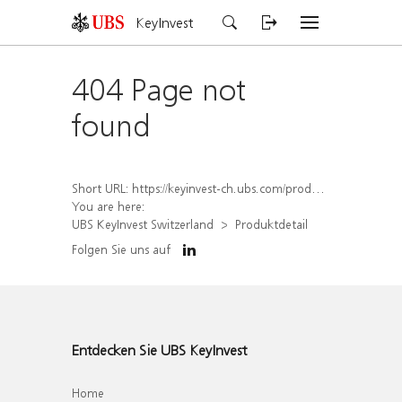
KeyInvest
404 Page not
found
Short URL:
https://keyinvest-ch.ubs.com/produkt/detail/index/isin/CH1459073115
You are here:
UBS KeyInvest Switzerland
Produktdetail
Folgen Sie uns auf
Entdecken Sie UBS KeyInvest
Home