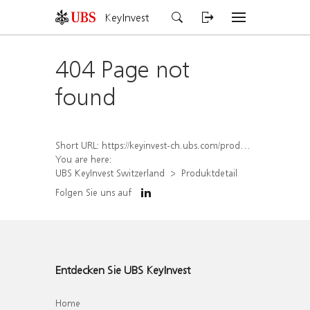
KeyInvest
404 Page not
found
Short URL:
https://keyinvest-ch.ubs.com/produkt/detail/index/isin/CH1459073479
You are here:
UBS KeyInvest Switzerland
Produktdetail
Folgen Sie uns auf
Entdecken Sie UBS KeyInvest
Home