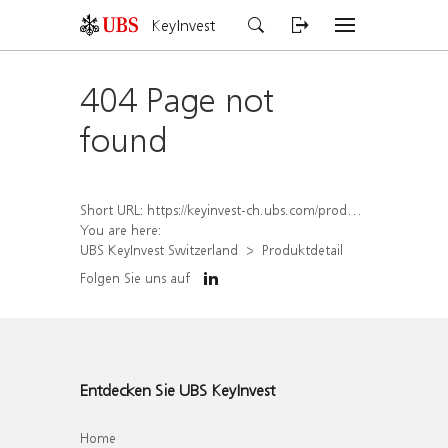
KeyInvest
404 Page not
found
Short URL:
https://keyinvest-ch.ubs.com/produkt/detail/index/isin/CH1459073495
You are here:
UBS KeyInvest Switzerland
Produktdetail
Folgen Sie uns auf
Entdecken Sie UBS KeyInvest
Home