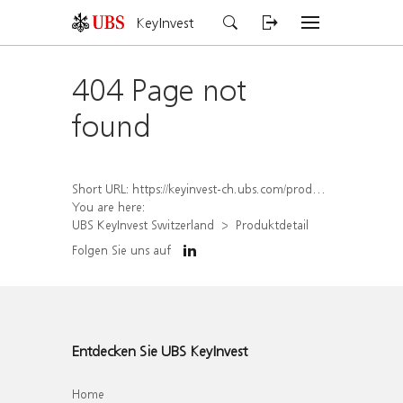
KeyInvest
404 Page not
found
Short URL:
https://keyinvest-ch.ubs.com/produkt/detail/index/isin/CH1459074139
You are here:
UBS KeyInvest Switzerland
Produktdetail
Folgen Sie uns auf
Entdecken Sie UBS KeyInvest
Home