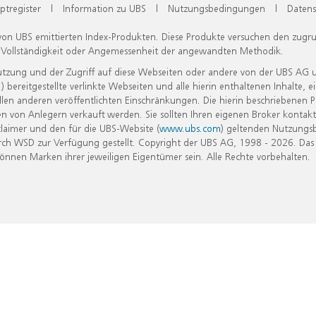
ptregister
|
Information zu UBS
|
Nutzungsbedingungen
|
Datens
 von UBS emittierten Index-Produkten. Diese Produkte versuchen den zugr
, Vollständigkeit oder Angemessenheit der angewandten Methodik.
Nutzung und der Zugriff auf diese Webseiten oder andere von der UBS AG 
eitgestellte verlinkte Webseiten und alle hierin enthaltenen Inhalte, e
allen anderen veröffentlichten Einschränkungen. Die hierin beschriebenen
n von Anlegern verkauft werden. Sie sollten Ihren eigenen Broker kontakt
laimer und den für die UBS-Website (
www.ubs.com
) geltenden Nutzungs
h WSD zur Verfügung gestellt. Copyright der UBS AG, 1998 - 2026. Das
nen Marken ihrer jeweiligen Eigentümer sein. Alle Rechte vorbehalten.