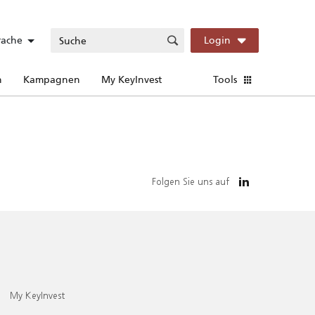
rache
Login
n
Kampagnen
My KeyInvest
Tools
Folgen Sie uns auf
My KeyInvest