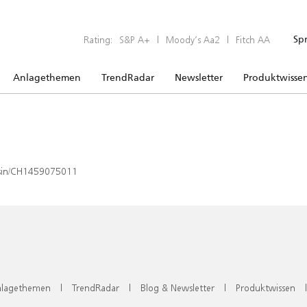
Rating:
S&P A+
|
Moody’s Aa2
|
Fitch AA
Sp
Anlagethemen
TrendRadar
Newsletter
Produktwisse
x/isin/CH1459075011
lagethemen
|
TrendRadar
|
Blog & Newsletter
|
Produktwissen
|