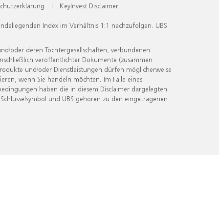
chutzerklärung
|
KeyInvest Disclaimer
undeliegenden Index im Verhältnis 1:1 nachzufolgen. UBS
und/oder deren Tochtergesellschaften, verbundenen
inschließlich veröffentlichter Dokumente (zusammen
 Produkte und/oder Dienstleistungen dürfen möglicherweise
ieren, wenn Sie handeln möchten. Im Falle eines
bedingungen haben die in diesem Disclaimer dargelegten
 Schlüsselsymbol und UBS gehören zu den eingetragenen