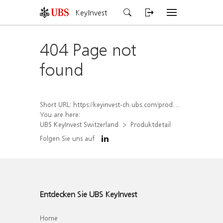
KeyInvest
404 Page not
found
Short URL:
https://keyinvest-ch.ubs.com/produkt/detail/index/isin/CH1459075169
You are here:
UBS KeyInvest Switzerland
Produktdetail
Folgen Sie uns auf
Entdecken Sie UBS KeyInvest
Home