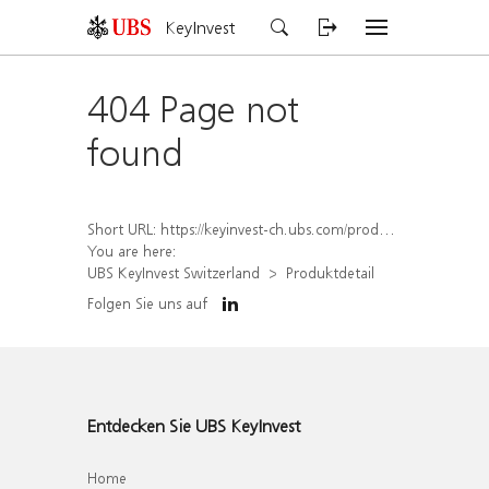
KeyInvest
404 Page not
found
Short URL:
https://keyinvest-ch.ubs.com/produkt/detail/index/isin/CH1459075557
You are here:
UBS KeyInvest Switzerland
Produktdetail
Folgen Sie uns auf
Entdecken Sie UBS KeyInvest
Home