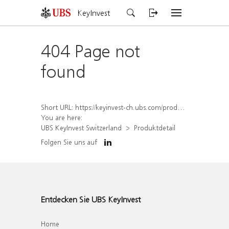
KeyInvest
404 Page not
found
Short URL:
https://keyinvest-ch.ubs.com/produkt/detail/index/isin/CH1459075847
You are here:
UBS KeyInvest Switzerland
Produktdetail
Folgen Sie uns auf
Entdecken Sie UBS KeyInvest
Home