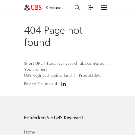
KeyInvest
404 Page not
found
Short URL:
https://keyinvest-ch.ubs.com/produkt/detail/index/isin/CH1459075862
You are here:
UBS KeyInvest Switzerland
Produktdetail
Folgen Sie uns auf
Entdecken Sie UBS KeyInvest
Home