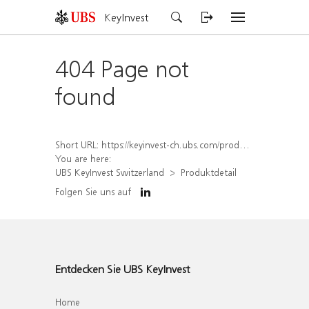
KeyInvest
404 Page not
found
Short URL:
https://keyinvest-ch.ubs.com/produkt/detail/index/isin/CH1459079468
You are here:
UBS KeyInvest Switzerland
Produktdetail
Folgen Sie uns auf
Entdecken Sie UBS KeyInvest
Home