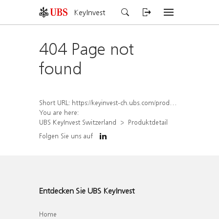
KeyInvest
404 Page not
found
Short URL:
https://keyinvest-ch.ubs.com/produkt/detail/index/isin/CH1459080441
You are here:
UBS KeyInvest Switzerland
Produktdetail
Folgen Sie uns auf
Entdecken Sie UBS KeyInvest
Home