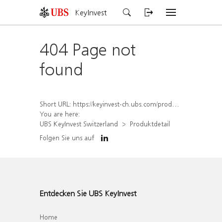
KeyInvest
404 Page not
found
Short URL:
https://keyinvest-ch.ubs.com/produkt/detail/index/isin/CH1459080516
You are here:
UBS KeyInvest Switzerland
Produktdetail
Folgen Sie uns auf
Entdecken Sie UBS KeyInvest
Home