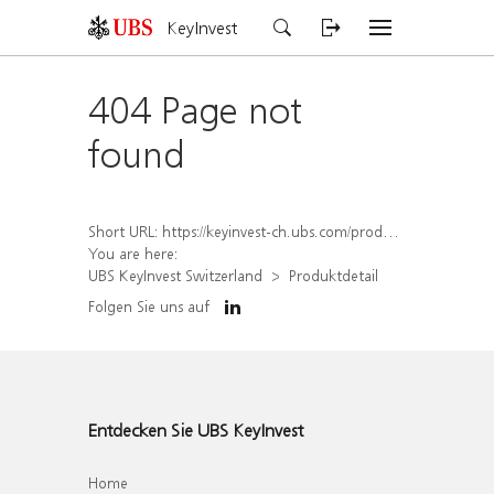
KeyInvest
404 Page not
found
Short URL:
https://keyinvest-ch.ubs.com/produkt/detail/index/isin/CH1551158467
You are here:
UBS KeyInvest Switzerland
Produktdetail
Folgen Sie uns auf
Entdecken Sie UBS KeyInvest
Home