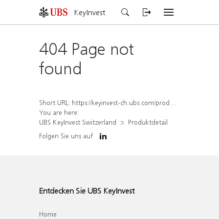
KeyInvest
404 Page not
found
Short URL:
https://keyinvest-ch.ubs.com/produkt/detail/index/isin/CH1551158475
You are here:
UBS KeyInvest Switzerland
Produktdetail
Folgen Sie uns auf
Entdecken Sie UBS KeyInvest
Home