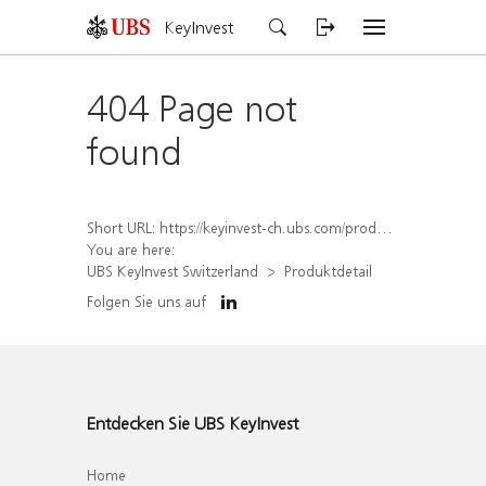
KeyInvest
404 Page not
found
Short URL:
https://keyinvest-ch.ubs.com/produkt/detail/index/isin/CH1551158483
You are here:
UBS KeyInvest Switzerland
Produktdetail
Folgen Sie uns auf
Entdecken Sie UBS KeyInvest
Home