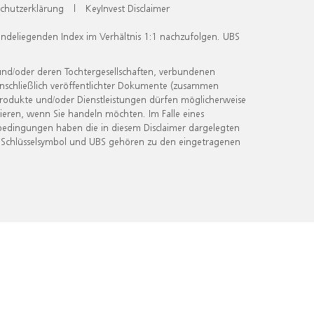
chutzerklärung
|
KeyInvest Disclaimer
undeliegenden Index im Verhältnis 1:1 nachzufolgen. UBS
und/oder deren Tochtergesellschaften, verbundenen
inschließlich veröffentlichter Dokumente (zusammen
 Produkte und/oder Dienstleistungen dürfen möglicherweise
ieren, wenn Sie handeln möchten. Im Falle eines
bedingungen haben die in diesem Disclaimer dargelegten
 Schlüsselsymbol und UBS gehören zu den eingetragenen