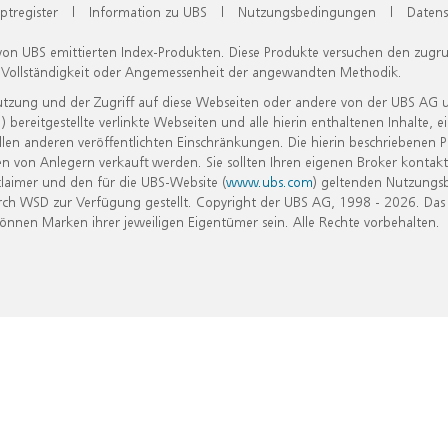
ptregister
|
Information zu UBS
|
Nutzungsbedingungen
|
Datens
 von UBS emittierten Index-Produkten. Diese Produkte versuchen den zugr
, Vollständigkeit oder Angemessenheit der angewandten Methodik.
Nutzung und der Zugriff auf diese Webseiten oder andere von der UBS AG 
eitgestellte verlinkte Webseiten und alle hierin enthaltenen Inhalte, e
allen anderen veröffentlichten Einschränkungen. Die hierin beschriebenen
n von Anlegern verkauft werden. Sie sollten Ihren eigenen Broker kontakt
laimer und den für die UBS-Website (
www.ubs.com
) geltenden Nutzungs
h WSD zur Verfügung gestellt. Copyright der UBS AG, 1998 - 2026. Das
nen Marken ihrer jeweiligen Eigentümer sein. Alle Rechte vorbehalten.