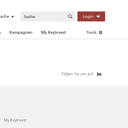
rache
Login
n
Kampagnen
My KeyInvest
Tools
Folgen Sie uns auf
My KeyInvest