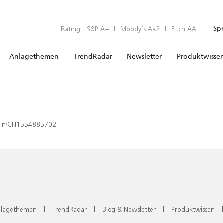
Rating:
S&P A+
|
Moody’s Aa2
|
Fitch AA
Sp
Anlagethemen
TrendRadar
Newsletter
Produktwisse
x/isin/CH1554885702
lagethemen
|
TrendRadar
|
Blog & Newsletter
|
Produktwissen
|