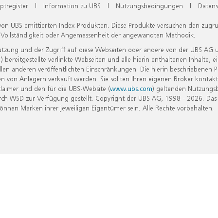
ptregister
|
Information zu UBS
|
Nutzungsbedingungen
|
Datens
 von UBS emittierten Index-Produkten. Diese Produkte versuchen den zugr
, Vollständigkeit oder Angemessenheit der angewandten Methodik.
Nutzung und der Zugriff auf diese Webseiten oder andere von der UBS AG 
eitgestellte verlinkte Webseiten und alle hierin enthaltenen Inhalte, e
allen anderen veröffentlichten Einschränkungen. Die hierin beschriebenen
n von Anlegern verkauft werden. Sie sollten Ihren eigenen Broker kontakt
laimer und den für die UBS-Website (
www.ubs.com
) geltenden Nutzungs
h WSD zur Verfügung gestellt. Copyright der UBS AG, 1998 - 2026. Das
nen Marken ihrer jeweiligen Eigentümer sein. Alle Rechte vorbehalten.