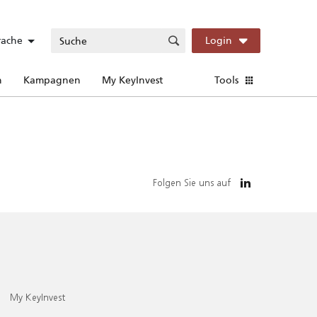
rache
Login
n
Kampagnen
My KeyInvest
Tools
Folgen Sie uns auf
My KeyInvest