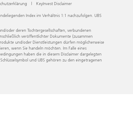
chutzerklärung
|
KeyInvest Disclaimer
undeliegenden Index im Verhältnis 1:1 nachzufolgen. UBS
und/oder deren Tochtergesellschaften, verbundenen
inschließlich veröffentlichter Dokumente (zusammen
 Produkte und/oder Dienstleistungen dürfen möglicherweise
ieren, wenn Sie handeln möchten. Im Falle eines
bedingungen haben die in diesem Disclaimer dargelegten
 Schlüsselsymbol und UBS gehören zu den eingetragenen