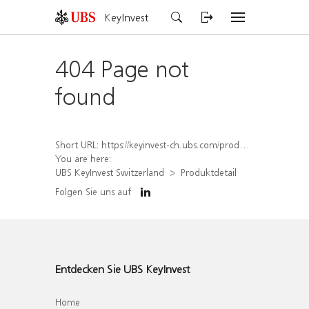
KeyInvest
404 Page not
found
Short URL:
https://keyinvest-ch.ubs.com/produkt/detail/index/isin/CH1554885876
You are here:
UBS KeyInvest Switzerland
Produktdetail
Folgen Sie uns auf
Entdecken Sie UBS KeyInvest
Home