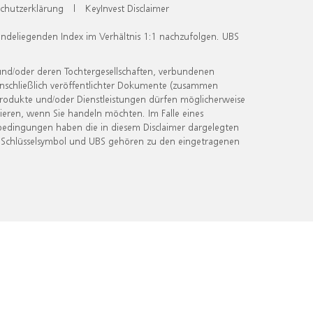
chutzerklärung
|
KeyInvest Disclaimer
undeliegenden Index im Verhältnis 1:1 nachzufolgen. UBS
und/oder deren Tochtergesellschaften, verbundenen
inschließlich veröffentlichter Dokumente (zusammen
 Produkte und/oder Dienstleistungen dürfen möglicherweise
ieren, wenn Sie handeln möchten. Im Falle eines
bedingungen haben die in diesem Disclaimer dargelegten
 Schlüsselsymbol und UBS gehören zu den eingetragenen