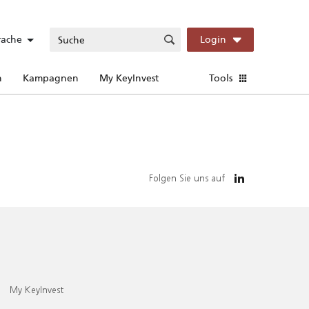
rache
Login
n
Kampagnen
My KeyInvest
Tools
Folgen Sie uns auf
My KeyInvest