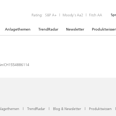
Rating:
S&P A+
|
Moody’s Aa2
|
Fitch AA
Sp
Anlagethemen
TrendRadar
Newsletter
Produktwisse
x/isin/CH1554886114
lagethemen
|
TrendRadar
|
Blog & Newsletter
|
Produktwissen
|