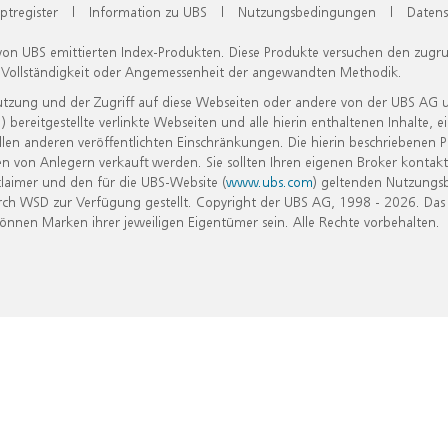
ptregister
|
Information zu UBS
|
Nutzungsbedingungen
|
Datens
 von UBS emittierten Index-Produkten. Diese Produkte versuchen den zugr
, Vollständigkeit oder Angemessenheit der angewandten Methodik.
Nutzung und der Zugriff auf diese Webseiten oder andere von der UBS AG 
eitgestellte verlinkte Webseiten und alle hierin enthaltenen Inhalte, e
allen anderen veröffentlichten Einschränkungen. Die hierin beschriebenen
n von Anlegern verkauft werden. Sie sollten Ihren eigenen Broker kontakt
laimer und den für die UBS-Website (
www.ubs.com
) geltenden Nutzungs
h WSD zur Verfügung gestellt. Copyright der UBS AG, 1998 - 2026. Das
nen Marken ihrer jeweiligen Eigentümer sein. Alle Rechte vorbehalten.