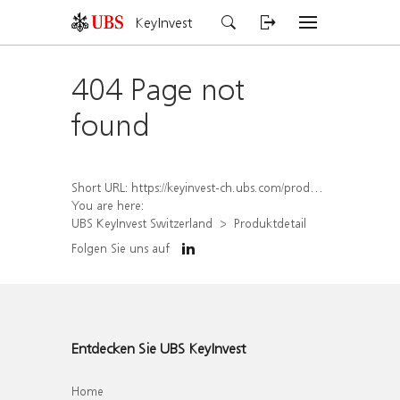
KeyInvest
404 Page not
found
Short URL:
https://keyinvest-ch.ubs.com/produkt/detail/index/isin/CH1554886395
You are here:
UBS KeyInvest Switzerland
Produktdetail
Folgen Sie uns auf
Entdecken Sie UBS KeyInvest
Home