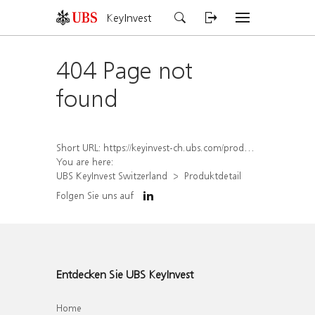
KeyInvest
404 Page not
found
Short URL:
https://keyinvest-ch.ubs.com/produkt/detail/index/isin/CH1554886577
You are here:
UBS KeyInvest Switzerland
Produktdetail
Folgen Sie uns auf
Entdecken Sie UBS KeyInvest
Home