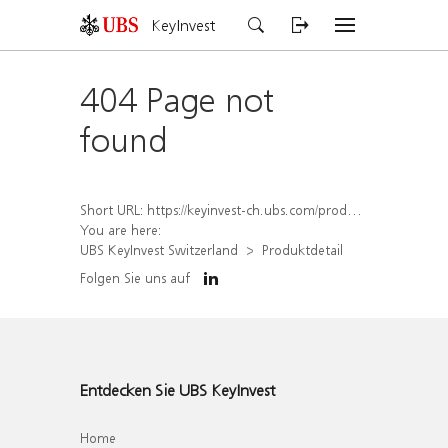
KeyInvest
404 Page not
found
Short URL:
https://keyinvest-ch.ubs.com/produkt/detail/index/isin/CH1554886668
You are here:
UBS KeyInvest Switzerland
Produktdetail
Folgen Sie uns auf
Entdecken Sie UBS KeyInvest
Home