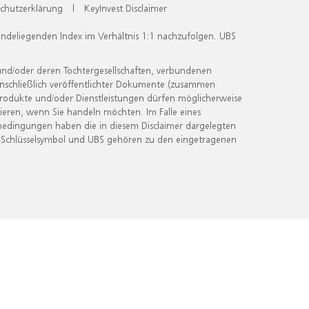
chutzerklärung
|
KeyInvest Disclaimer
undeliegenden Index im Verhältnis 1:1 nachzufolgen. UBS
und/oder deren Tochtergesellschaften, verbundenen
inschließlich veröffentlichter Dokumente (zusammen
 Produkte und/oder Dienstleistungen dürfen möglicherweise
ieren, wenn Sie handeln möchten. Im Falle eines
bedingungen haben die in diesem Disclaimer dargelegten
 Schlüsselsymbol und UBS gehören zu den eingetragenen