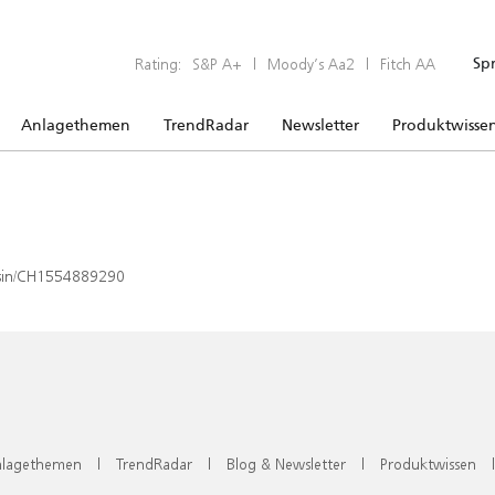
Rating:
S&P A+
|
Moody’s Aa2
|
Fitch AA
Sp
Anlagethemen
TrendRadar
Newsletter
Produktwisse
x/isin/CH1554889290
lagethemen
|
TrendRadar
|
Blog & Newsletter
|
Produktwissen
|