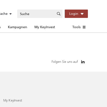
rache
Login
n
Kampagnen
My KeyInvest
Tools
Folgen Sie uns auf
My KeyInvest