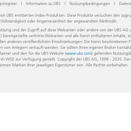
ptregister
|
Information zu UBS
|
Nutzungsbedingungen
|
Datens
 von UBS emittierten Index-Produkten. Diese Produkte versuchen den zugr
, Vollständigkeit oder Angemessenheit der angewandten Methodik.
Nutzung und der Zugriff auf diese Webseiten oder andere von der UBS AG 
eitgestellte verlinkte Webseiten und alle hierin enthaltenen Inhalte, e
allen anderen veröffentlichten Einschränkungen. Die hierin beschriebenen
n von Anlegern verkauft werden. Sie sollten Ihren eigenen Broker kontakt
laimer und den für die UBS-Website (
www.ubs.com
) geltenden Nutzungs
h WSD zur Verfügung gestellt. Copyright der UBS AG, 1998 - 2026. Das
nen Marken ihrer jeweiligen Eigentümer sein. Alle Rechte vorbehalten.