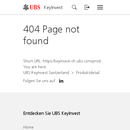
KeyInvest
404 Page not
found
Short URL:
https://keyinvest-ch.ubs.com/produkt/detail/index/isin/CH1554889449
You are here:
UBS KeyInvest Switzerland
Produktdetail
Folgen Sie uns auf
Entdecken Sie UBS KeyInvest
Home