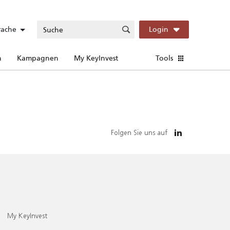
rache
Login
n
Kampagnen
My KeyInvest
Tools
Folgen Sie uns auf
My KeyInvest