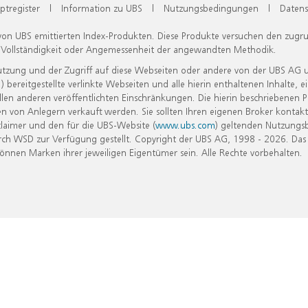
ptregister
|
Information zu UBS
|
Nutzungsbedingungen
|
Datens
 von UBS emittierten Index-Produkten. Diese Produkte versuchen den zugr
, Vollständigkeit oder Angemessenheit der angewandten Methodik.
Nutzung und der Zugriff auf diese Webseiten oder andere von der UBS AG 
eitgestellte verlinkte Webseiten und alle hierin enthaltenen Inhalte, e
allen anderen veröffentlichten Einschränkungen. Die hierin beschriebenen
n von Anlegern verkauft werden. Sie sollten Ihren eigenen Broker kontakt
laimer und den für die UBS-Website (
www.ubs.com
) geltenden Nutzungs
h WSD zur Verfügung gestellt. Copyright der UBS AG, 1998 - 2026. Das
nen Marken ihrer jeweiligen Eigentümer sein. Alle Rechte vorbehalten.