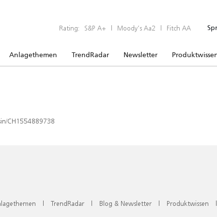
Rating:
S&P A+
|
Moody’s Aa2
|
Fitch AA
Sp
Anlagethemen
TrendRadar
Newsletter
Produktwisse
x/isin/CH1554889738
lagethemen
|
TrendRadar
|
Blog & Newsletter
|
Produktwissen
|