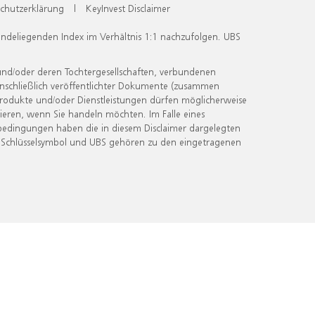
chutzerklärung
|
KeyInvest Disclaimer
undeliegenden Index im Verhältnis 1:1 nachzufolgen. UBS
und/oder deren Tochtergesellschaften, verbundenen
inschließlich veröffentlichter Dokumente (zusammen
 Produkte und/oder Dienstleistungen dürfen möglicherweise
ieren, wenn Sie handeln möchten. Im Falle eines
bedingungen haben die in diesem Disclaimer dargelegten
 Schlüsselsymbol und UBS gehören zu den eingetragenen