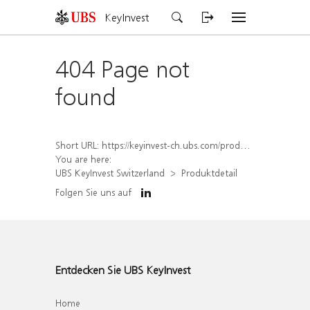
KeyInvest
404 Page not
found
Short URL:
https://keyinvest-ch.ubs.com/produkt/detail/index/isin/CH1554889753
You are here:
UBS KeyInvest Switzerland
Produktdetail
Folgen Sie uns auf
Entdecken Sie UBS KeyInvest
Home