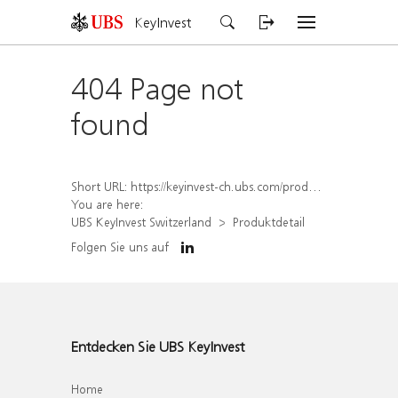
KeyInvest
404 Page not
found
Short URL:
https://keyinvest-ch.ubs.com/produkt/detail/index/isin/CH1554889878
You are here:
UBS KeyInvest Switzerland
Produktdetail
Folgen Sie uns auf
Entdecken Sie UBS KeyInvest
Home