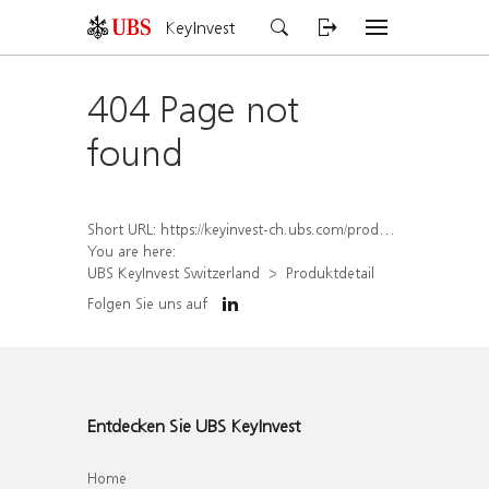
KeyInvest
404 Page not
found
Short URL:
https://keyinvest-ch.ubs.com/produkt/detail/index/isin/CH1554890058
You are here:
UBS KeyInvest Switzerland
Produktdetail
Folgen Sie uns auf
Entdecken Sie UBS KeyInvest
Home