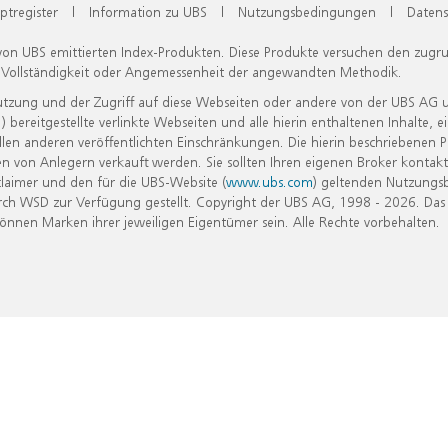
ptregister
|
Information zu UBS
|
Nutzungsbedingungen
|
Datens
 von UBS emittierten Index-Produkten. Diese Produkte versuchen den zugr
, Vollständigkeit oder Angemessenheit der angewandten Methodik.
Nutzung und der Zugriff auf diese Webseiten oder andere von der UBS AG 
eitgestellte verlinkte Webseiten und alle hierin enthaltenen Inhalte, e
allen anderen veröffentlichten Einschränkungen. Die hierin beschriebenen
n von Anlegern verkauft werden. Sie sollten Ihren eigenen Broker kontakt
laimer und den für die UBS-Website (
www.ubs.com
) geltenden Nutzungs
h WSD zur Verfügung gestellt. Copyright der UBS AG, 1998 - 2026. Das
nen Marken ihrer jeweiligen Eigentümer sein. Alle Rechte vorbehalten.