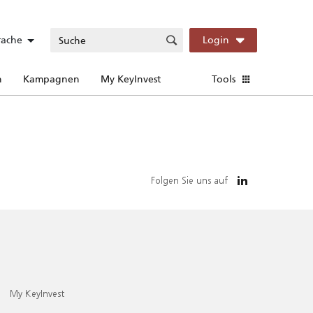
rache
Login
n
Kampagnen
My KeyInvest
Tools
Folgen Sie uns auf
My KeyInvest