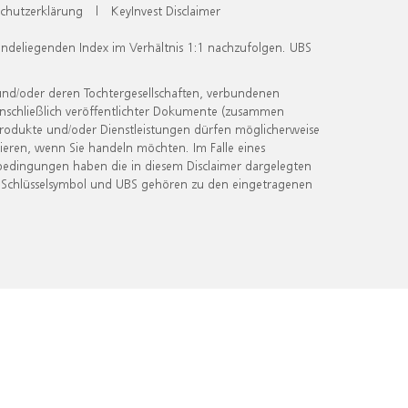
chutzerklärung
|
KeyInvest Disclaimer
undeliegenden Index im Verhältnis 1:1 nachzufolgen. UBS
und/oder deren Tochtergesellschaften, verbundenen
inschließlich veröffentlichter Dokumente (zusammen
 Produkte und/oder Dienstleistungen dürfen möglicherweise
ieren, wenn Sie handeln möchten. Im Falle eines
bedingungen haben die in diesem Disclaimer dargelegten
 Schlüsselsymbol und UBS gehören zu den eingetragenen