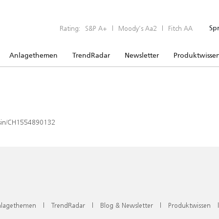
Rating:
S&P A+
|
Moody’s Aa2
|
Fitch AA
Sp
Anlagethemen
TrendRadar
Newsletter
Produktwisse
x/isin/CH1554890132
lagethemen
|
TrendRadar
|
Blog & Newsletter
|
Produktwissen
|