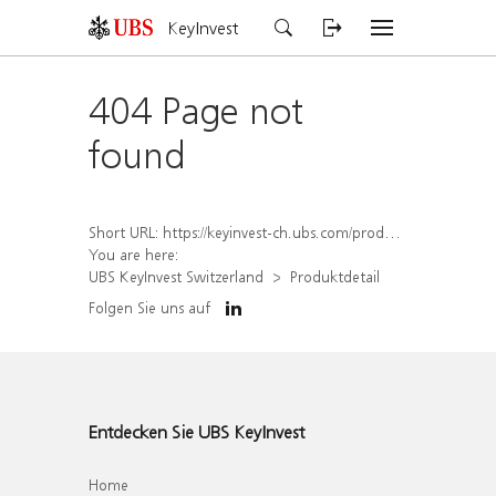
KeyInvest
404 Page not
found
Short URL:
https://keyinvest-ch.ubs.com/produkt/detail/index/isin/CH1554890165
You are here:
UBS KeyInvest Switzerland
Produktdetail
Folgen Sie uns auf
Entdecken Sie UBS KeyInvest
Home