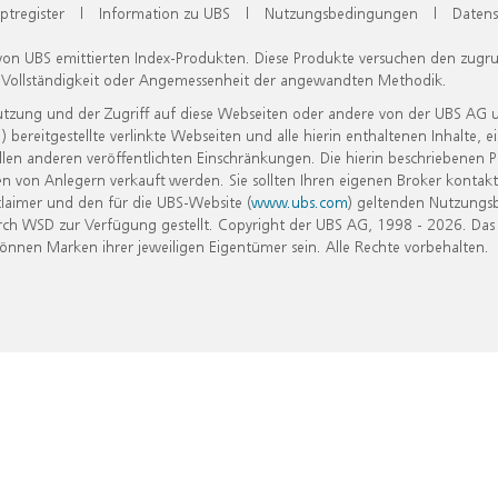
ptregister
|
Information zu UBS
|
Nutzungsbedingungen
|
Datens
 von UBS emittierten Index-Produkten. Diese Produkte versuchen den zugr
, Vollständigkeit oder Angemessenheit der angewandten Methodik.
Nutzung und der Zugriff auf diese Webseiten oder andere von der UBS AG 
eitgestellte verlinkte Webseiten und alle hierin enthaltenen Inhalte, e
allen anderen veröffentlichten Einschränkungen. Die hierin beschriebenen
n von Anlegern verkauft werden. Sie sollten Ihren eigenen Broker kontakt
laimer und den für die UBS-Website (
www.ubs.com
) geltenden Nutzungs
h WSD zur Verfügung gestellt. Copyright der UBS AG, 1998 - 2026. Das
nen Marken ihrer jeweiligen Eigentümer sein. Alle Rechte vorbehalten.