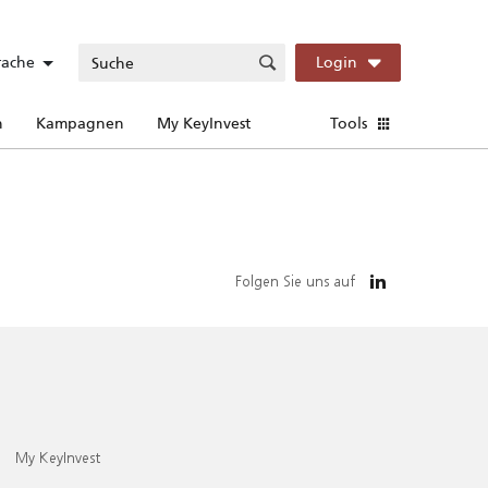
rache
Login
n
Kampagnen
My KeyInvest
Tools
Folgen Sie uns auf
My KeyInvest