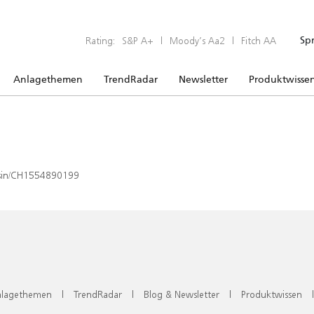
Rating:
S&P A+
|
Moody’s Aa2
|
Fitch AA
Sp
Anlagethemen
TrendRadar
Newsletter
Produktwisse
x/isin/CH1554890199
lagethemen
|
TrendRadar
|
Blog & Newsletter
|
Produktwissen
|