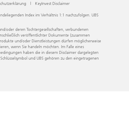
chutzerklärung
|
KeyInvest Disclaimer
undeliegenden Index im Verhältnis 1:1 nachzufolgen. UBS
und/oder deren Tochtergesellschaften, verbundenen
inschließlich veröffentlichter Dokumente (zusammen
 Produkte und/oder Dienstleistungen dürfen möglicherweise
ieren, wenn Sie handeln möchten. Im Falle eines
bedingungen haben die in diesem Disclaimer dargelegten
 Schlüsselsymbol und UBS gehören zu den eingetragenen