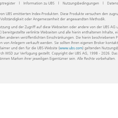
ptregister
|
Information zu UBS
|
Nutzungsbedingungen
|
Datens
 von UBS emittierten Index-Produkten. Diese Produkte versuchen den zugr
, Vollständigkeit oder Angemessenheit der angewandten Methodik.
Nutzung und der Zugriff auf diese Webseiten oder andere von der UBS AG 
eitgestellte verlinkte Webseiten und alle hierin enthaltenen Inhalte, e
allen anderen veröffentlichten Einschränkungen. Die hierin beschriebenen
n von Anlegern verkauft werden. Sie sollten Ihren eigenen Broker kontakt
laimer und den für die UBS-Website (
www.ubs.com
) geltenden Nutzungs
h WSD zur Verfügung gestellt. Copyright der UBS AG, 1998 - 2026. Das
nen Marken ihrer jeweiligen Eigentümer sein. Alle Rechte vorbehalten.