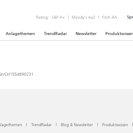
Rating:
S&P A+
|
Moody’s Aa2
|
Fitch AA
Sp
Anlagethemen
TrendRadar
Newsletter
Produktwisse
x/isin/CH1554890231
lagethemen
|
TrendRadar
|
Blog & Newsletter
|
Produktwissen
|