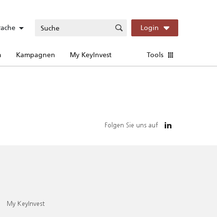
rache
Login
n
Kampagnen
My KeyInvest
Tools
Folgen Sie uns auf
My KeyInvest