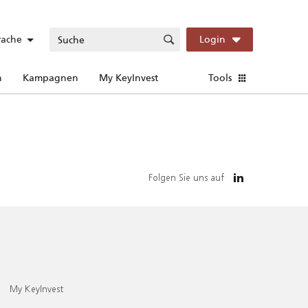
rache
Login
n
Kampagnen
My KeyInvest
Tools
Folgen Sie uns auf
My KeyInvest