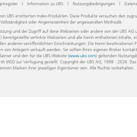
ptregister
|
Information zu UBS
|
Nutzungsbedingungen
|
Datens
 von UBS emittierten Index-Produkten. Diese Produkte versuchen den zugr
, Vollständigkeit oder Angemessenheit der angewandten Methodik.
Nutzung und der Zugriff auf diese Webseiten oder andere von der UBS AG 
eitgestellte verlinkte Webseiten und alle hierin enthaltenen Inhalte, e
allen anderen veröffentlichten Einschränkungen. Die hierin beschriebenen
n von Anlegern verkauft werden. Sie sollten Ihren eigenen Broker kontakt
laimer und den für die UBS-Website (
www.ubs.com
) geltenden Nutzungs
h WSD zur Verfügung gestellt. Copyright der UBS AG, 1998 - 2026. Das
nen Marken ihrer jeweiligen Eigentümer sein. Alle Rechte vorbehalten.