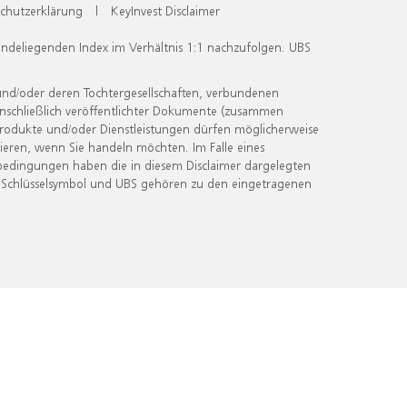
chutzerklärung
|
KeyInvest Disclaimer
undeliegenden Index im Verhältnis 1:1 nachzufolgen. UBS
und/oder deren Tochtergesellschaften, verbundenen
inschließlich veröffentlichter Dokumente (zusammen
 Produkte und/oder Dienstleistungen dürfen möglicherweise
ieren, wenn Sie handeln möchten. Im Falle eines
bedingungen haben die in diesem Disclaimer dargelegten
 Schlüsselsymbol und UBS gehören zu den eingetragenen