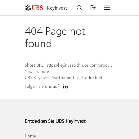
KeyInvest
404 Page not
found
Short URL:
https://keyinvest-ch.ubs.com/produkt/detail/index/isin/CH1554890645
You are here:
UBS KeyInvest Switzerland
Produktdetail
Folgen Sie uns auf
Entdecken Sie UBS KeyInvest
Home