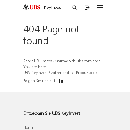
KeyInvest
404 Page not
found
Short URL:
https://keyinvest-ch.ubs.com/produkt/detail/index/isin/CH1554890744
You are here:
UBS KeyInvest Switzerland
Produktdetail
Folgen Sie uns auf
Entdecken Sie UBS KeyInvest
Home