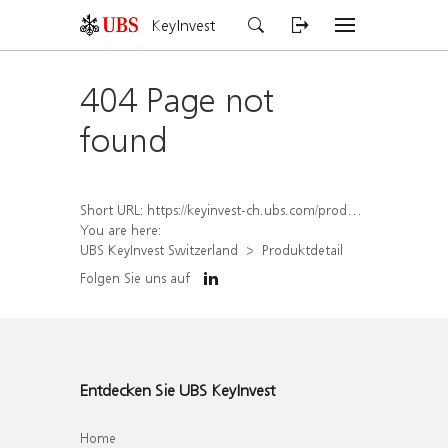
KeyInvest
404 Page not
found
Short URL:
https://keyinvest-ch.ubs.com/produkt/detail/index/isin/CH1554891155
You are here:
UBS KeyInvest Switzerland
Produktdetail
Folgen Sie uns auf
Entdecken Sie UBS KeyInvest
Home